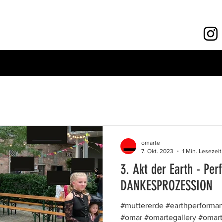
omarte
7. Okt. 2023
1 Min. Lesezeit
3. Akt der Earth - Pe
DANKESPROZESSION
#muttererde #earthperforman
#omar #omartegallery #omarte 