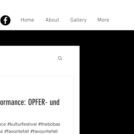
Home
About
Gallery
More
rformance: OPFER- und
ce #kulturfestival #thebobas
#favoritefall #favouritefall