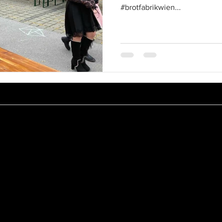
#brotfabrikwien...